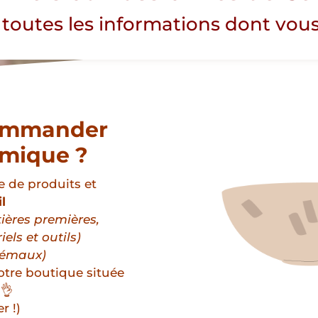
 toutes les informations dont vous
commander
amique ?
 de produits et
il
ières premières,
iels et outils)
 émaux)
otre boutique située
👌
r !)