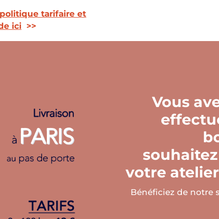
olitique tarifaire et
e ici
>>
Vous av
effectu
b
souhaitez 
votre atelie
Bénéficiez de notre s