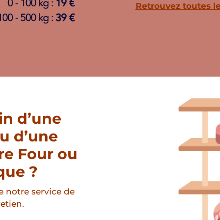
Retrouvez toutes le
in d’une
u d’une
re Four ou
que ?
e notre service de
etien.