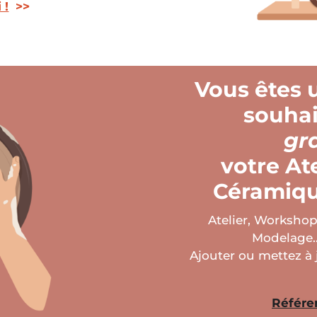
 !
>>
Vous êtes 
souha
gr
votre At
Céramique
Atelier, Workshop
Modelage… 
Ajouter ou mettez à
Référen