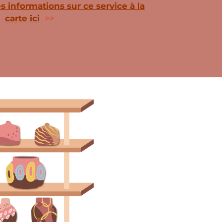
s informations sur ce service à la
carte ici
>>