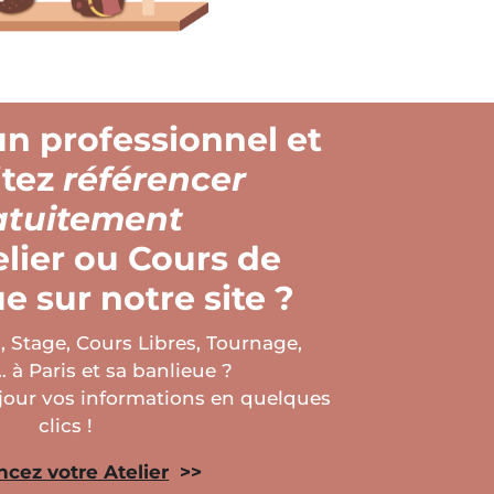
un professionnel et
itez
référencer
atuitement
elier ou Cours de
 sur notre site ?
, Stage, Cours Libres, Tournage,
à Paris et sa banlieue ?
 jour vos informations en quelques
clics !
cez votre Atelier
>>