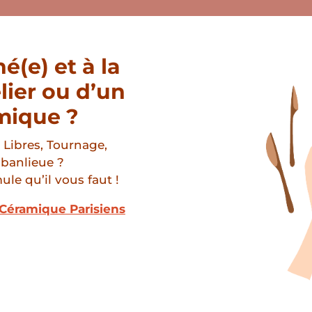
é(e) et à la
lier ou d’un
mique ?
 Libres, Tournage,
 banlieue ?
ule qu’il vous faut !
e Céramique Parisiens