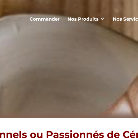
Commander
Nos Produits
Nos Servi
onnels
ou
Passionnés
de
Cé