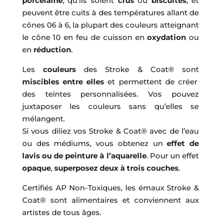
porcelaine
, qu’ils soient
crus
ou
biscuités
, et
peuvent être cuits à des températures allant de
cônes 06 à 6, la plupart des couleurs atteignant
le cône 10 en feu de cuisson en
oxydation
ou
en
réduction
.
Les
couleurs
des Stroke & Coat® sont
miscibles entre elles
et permettent de créer
des teintes personnalisées. Vos pouvez
juxtaposer les couleurs sans qu’elles se
mélangent.
Si vous diliez vos Stroke & Coat® avec de l’eau
ou des médiums, vous obtenez un
effet de
lavis ou de peinture à l’aquarelle
. Pour un effet
opaque
,
superposez deux à trois couches
.
Certifiés AP Non-Toxiques, les émaux Stroke &
Coat® sont alimentaires et conviennent aux
artistes de tous âges.