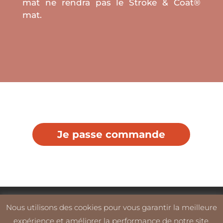
mat ne rendra pas le Stroke & Coat®
mat.
Je passe commande
Commander
Nos Produits
Nos Services
Nous utilisons des cookies pour vous garantir la meilleure
Blog
Référencer mon Atelier
Connexion
expérience et améliorer la performance de notre site.