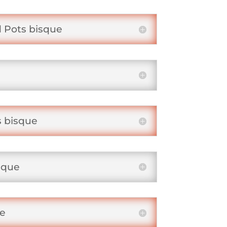
d Pots bisque
s bisque
sque
ue