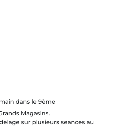
ces
Blog
Référencer mon Atelier
Connexion
t main dans le 9ème
s Grands Magasins.
delage sur plusieurs seances au