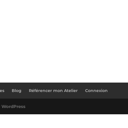
ces
Blog
Référencer mon Atelier
Connexion
r
WordPress